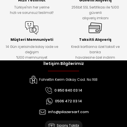
Hızlı Teslimat
Güvenli Alışveriş
Türkiye'nin her yerine
256bit SSL Sertifikası ile %100
hızlı ve sorunsuz teslimat!
güvenli
Kafaları
alışveriş imkanı
Konnektörler
 Kafaları
Müşteri Memnuniyeti
Taksitli Alışveriş
14 Gün içerisinde kolay iade ve
Kredi kartlarına özel taksit ve
değişim
banka
%100 memnuniyet
havalesine özel indirim
İletişim Bilgilerimiz
Fahrettin Kerim Gökay Cad. No:16B
0 850 840 03 14
0506 472 03 14
info@pilazersarf.com
Sipariş Takibi