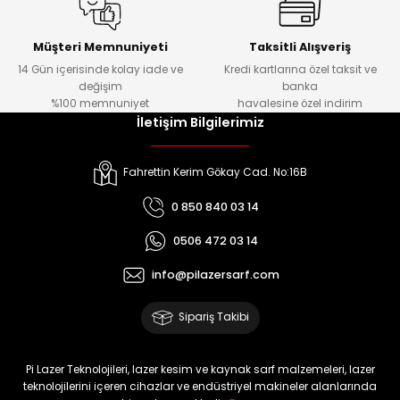
Müşteri Memnuniyeti
Taksitli Alışveriş
14 Gün içerisinde kolay iade ve
Kredi kartlarına özel taksit ve
değişim
banka
%100 memnuniyet
havalesine özel indirim
İletişim Bilgilerimiz
Fahrettin Kerim Gökay Cad. No:16B
0 850 840 03 14
0506 472 03 14
info@pilazersarf.com
Sipariş Takibi
Pi Lazer Teknolojileri, lazer kesim ve kaynak sarf malzemeleri, lazer
teknolojilerini içeren cihazlar ve endüstriyel makineler alanlarında