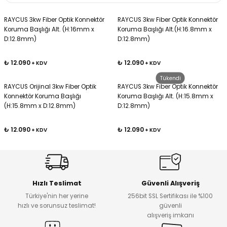
RAYCUS 3kw Fiber Optik Konnektör
RAYCUS 3kw Fiber Optik Konnektör
Kafaları
Koruma Başlığı Alt. (H:16mm x
Koruma Başlığı Alt.(H:16.8mm x
D:12.8mm)
D:12.8mm)
Konnektörler
 Kafaları
₺ 12.090
₺ 12.090
+ KDV
+ KDV
Tükendi
RAYCUS Orijinal 3kw Fiber Optik
RAYCUS 3kw Fiber Optik Konnektör
Konnektör Koruma Başlığı
Koruma Başlığı Alt. (H:15.8mm x
(H:15.8mm x D:12.8mm)
D:12.8mm)
₺ 12.090
₺ 12.090
+ KDV
+ KDV
Hızlı Teslimat
Güvenli Alışveriş
Türkiye'nin her yerine
256bit SSL Sertifikası ile %100
hızlı ve sorunsuz teslimat!
güvenli
alışveriş imkanı