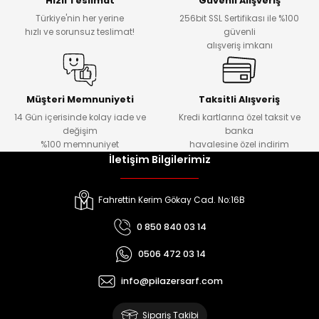
Hızlı Teslimat
Güvenli Alışveriş
Türkiye'nin her yerine
256bit SSL Sertifikası ile %100
hızlı ve sorunsuz teslimat!
güvenli
Kafaları
alışveriş imkanı
Konnektörler
 Kafaları
Müşteri Memnuniyeti
Taksitli Alışveriş
14 Gün içerisinde kolay iade ve
Kredi kartlarına özel taksit ve
değişim
banka
%100 memnuniyet
havalesine özel indirim
İletişim Bilgilerimiz
Fahrettin Kerim Gökay Cad. No:16B
0 850 840 03 14
0506 472 03 14
info@pilazersarf.com
Sipariş Takibi