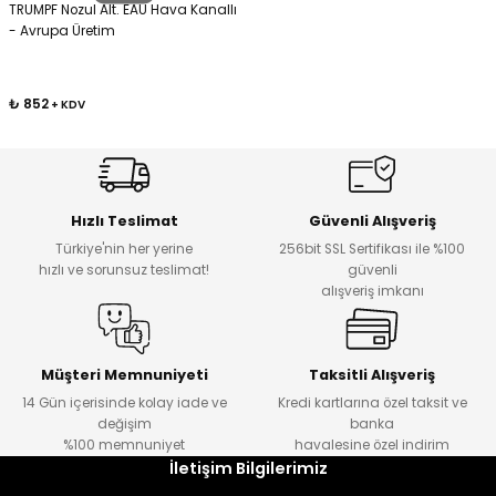
TRUMPF Nozul Alt. EAU Hava Kanallı
- Avrupa Üretim
Kafaları
₺ 852
+ KDV
Konnektörler
 Kafaları
Hızlı Teslimat
Güvenli Alışveriş
Türkiye'nin her yerine
256bit SSL Sertifikası ile %100
hızlı ve sorunsuz teslimat!
güvenli
alışveriş imkanı
Müşteri Memnuniyeti
Taksitli Alışveriş
14 Gün içerisinde kolay iade ve
Kredi kartlarına özel taksit ve
değişim
banka
%100 memnuniyet
havalesine özel indirim
İletişim Bilgilerimiz