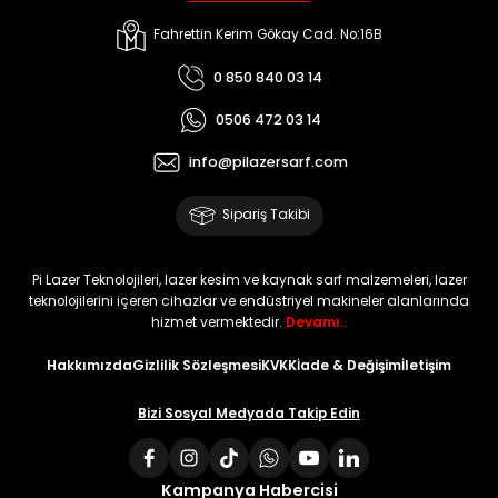
Fahrettin Kerim Gökay Cad. No:16B
0 850 840 03 14
0506 472 03 14
info@pilazersarf.com
Sipariş Takibi
Pi Lazer Teknolojileri, lazer kesim ve kaynak sarf malzemeleri, lazer
teknolojilerini içeren cihazlar ve endüstriyel makineler alanlarında
hizmet vermektedir.
Devamı..
Hakkımızda
Gizlilik Sözleşmesi
KVKK
İade & Değişim
İletişim
Bizi Sosyal Medyada Takip Edin
Kampanya Habercisi