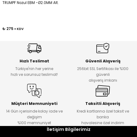
TRUMPF Nozul EBM -Ø2.0MM Alt.
Kafaları
₺ 275
+ KDV
Konnektörler
 Kafaları
Hızlı Teslimat
Güvenli Alışveriş
Türkiye'nin her yerine
256bit SSL Sertifikası ile %100
hızlı ve sorunsuz teslimat!
güvenli
alışveriş imkanı
Müşteri Memnuniyeti
Taksitli Alışveriş
14 Gün içerisinde kolay iade ve
Kredi kartlarına özel taksit ve
değişim
banka
%100 memnuniyet
havalesine özel indirim
İletişim Bilgilerimiz