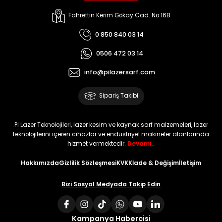
Fahrettin Kerim Gökay Cad. No:16B
0 850 840 03 14
0506 472 03 14
info@pilazersarf.com
Sipariş Takibi
Pi Lazer Teknolojileri, lazer kesim ve kaynak sarf malzemeleri, lazer
teknolojilerini içeren cihazlar ve endüstriyel makineler alanlarında
hizmet vermektedir.
Devamı..
Hakkımızda
Gizlilik Sözleşmesi
KVKK
İade & Değişim
İletişim
Bizi Sosyal Medyada Takip Edin
Kampanya Habercisi